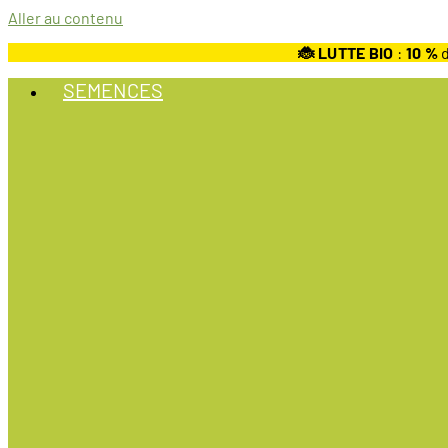
Aller au contenu
🐞 LUTTE BIO
:
10
%
d
SEMENCES