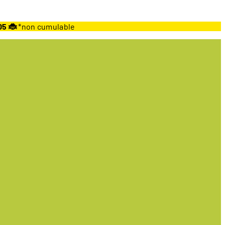
05 🐞
*non cumulable