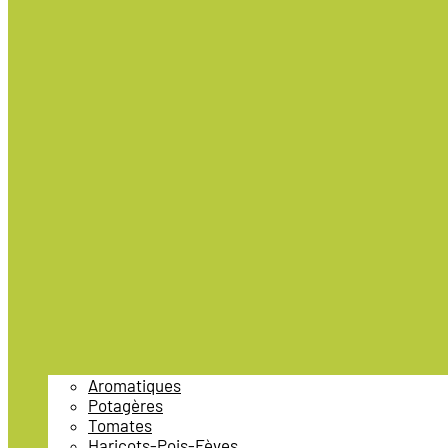
Aromatiques
Potagères
Tomates
Haricots-Pois-Fèves