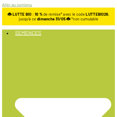
Aller au contenu
🐞 LUTTE BIO
:
10
%
de remise* avec le code
LUTTEBIO26
,
jusqu’à ce
dimanche 31/05 🐞
*non cumulable
SEMENCES