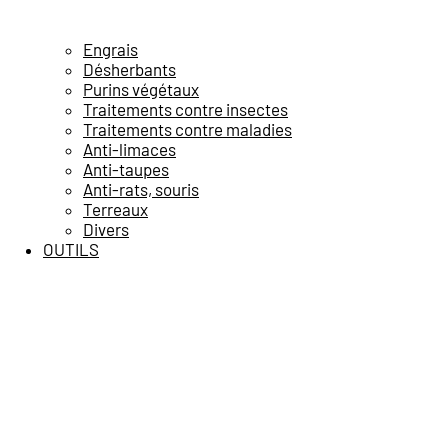
Engrais
Désherbants
Purins végétaux
Traitements contre insectes
Traitements contre maladies
Anti-limaces
Anti-taupes
Anti-rats, souris
Terreaux
Divers
OUTILS