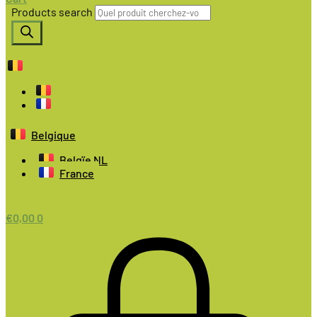
Products search
Belgique
Belgïe NL
France
€
0,00
0