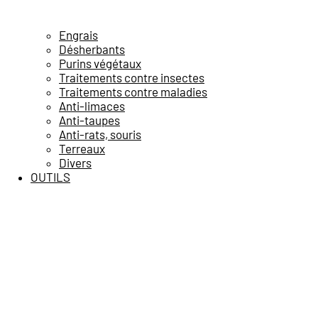
Engrais
Désherbants
Purins végétaux
Traitements contre insectes
Traitements contre maladies
Anti-limaces
Anti-taupes
Anti-rats, souris
Terreaux
Divers
OUTILS