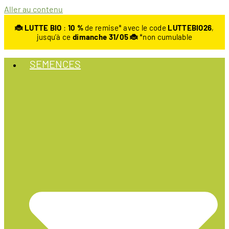
Aller au contenu
🐞 LUTTE BIO
:
10
%
de remise* avec le code
LUTTEBIO26
,
jusqu’à ce
dimanche 31/05 🐞
*non cumulable
SEMENCES