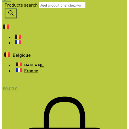
Products search
Belgique
Belgïe NL
France
€
0,00
0