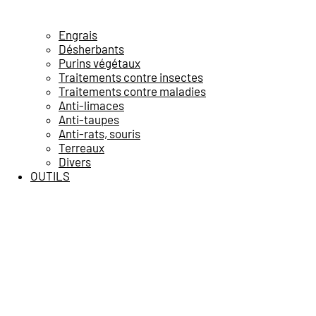
Engrais
Désherbants
Purins végétaux
Traitements contre insectes
Traitements contre maladies
Anti-limaces
Anti-taupes
Anti-rats, souris
Terreaux
Divers
OUTILS