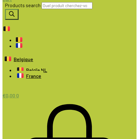
Products search
Belgique
Belgïe NL
France
€
0,00
0