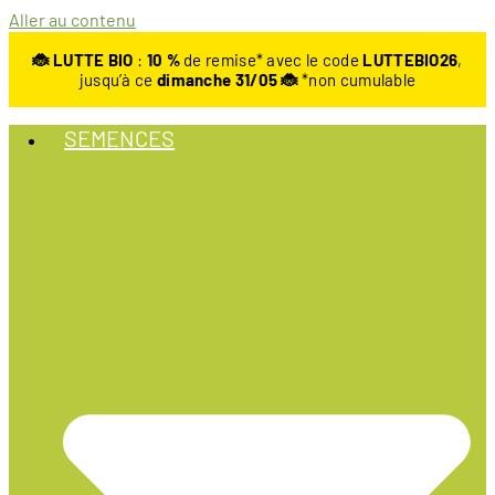
Aller au contenu
🐞 LUTTE BIO
:
10
%
de remise* avec le code
LUTTEBIO26
,
jusqu’à ce
dimanche 31/05 🐞
*non cumulable
SEMENCES