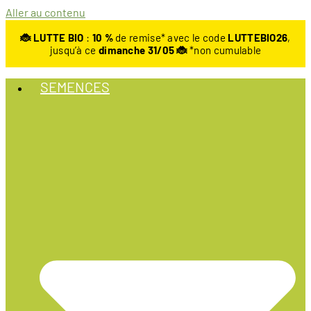
Aller au contenu
🐞 LUTTE BIO
:
10
%
de remise* avec le code
LUTTEBIO26
,
jusqu’à ce
dimanche 31/05 🐞
*non cumulable
SEMENCES