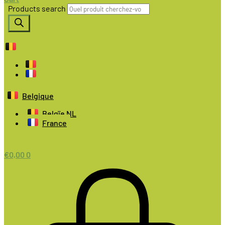
Products search
Belgique
Belgïe NL
France
€
0,00
0