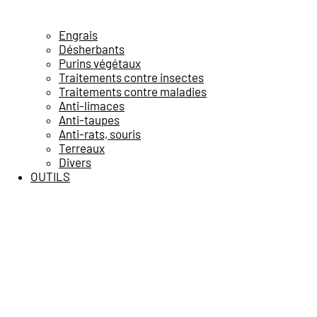
Engrais
Désherbants
Purins végétaux
Traitements contre insectes
Traitements contre maladies
Anti-limaces
Anti-taupes
Anti-rats, souris
Terreaux
Divers
OUTILS