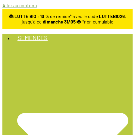
Aller au contenu
🐞 LUTTE BIO
:
10
%
de remise* avec le code
LUTTEBIO26
,
jusqu’à ce
dimanche 31/05 🐞
*non cumulable
SEMENCES