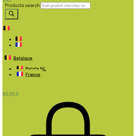
Products search
Belgique
Belgïe NL
France
€
0,00
0