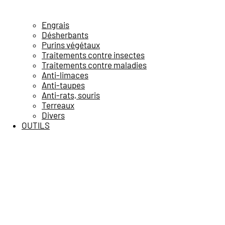
Engrais
Désherbants
Purins végétaux
Traitements contre insectes
Traitements contre maladies
Anti-limaces
Anti-taupes
Anti-rats, souris
Terreaux
Divers
OUTILS