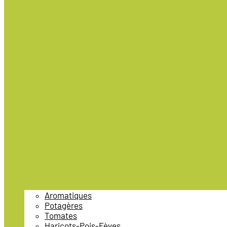
Aromatiques
Potagères
Tomates
Haricots-Pois-Fèves