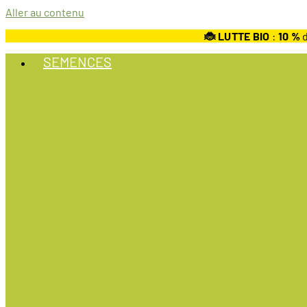
Aller au contenu
🐞 LUTTE BIO
:
10
%
d
SEMENCES