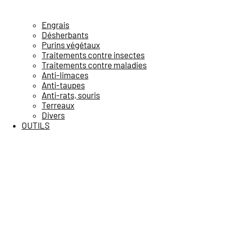
Engrais
Désherbants
Purins végétaux
Traitements contre insectes
Traitements contre maladies
Anti-limaces
Anti-taupes
Anti-rats, souris
Terreaux
Divers
OUTILS