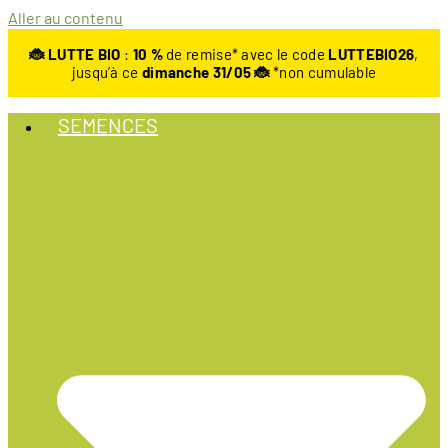
Aller au contenu
🐞 LUTTE BIO
:
10
%
de remise* avec le code
LUTTEBIO26
,
jusqu’à ce
dimanche 31/05 🐞
*non cumulable
SEMENCES