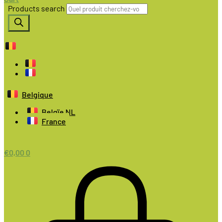
Products search
Belgique
Belgïe NL
France
€
0,00
0