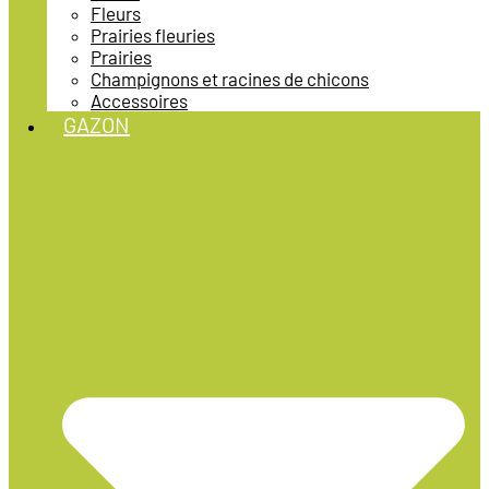
Fleurs
Prairies fleuries
Prairies
Champignons et racines de chicons
Accessoires
GAZON