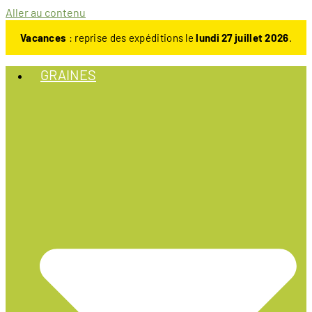
Aller au contenu
Vacances
: reprise des expéditions le
lundi 27 juillet 2026
.
GRAINES