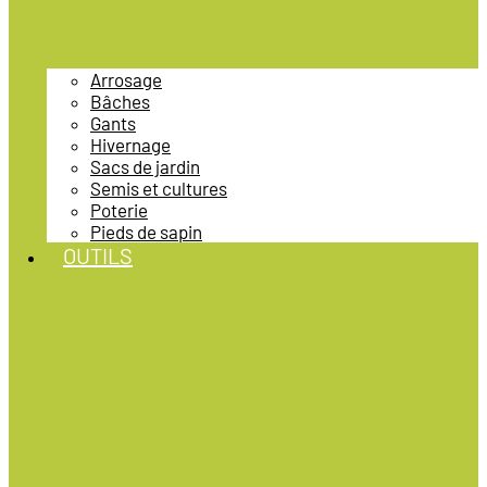
Arrosage
Bâches
Gants
Hivernage
Sacs de jardin
Semis et cultures
Poterie
Pieds de sapin
OUTILS