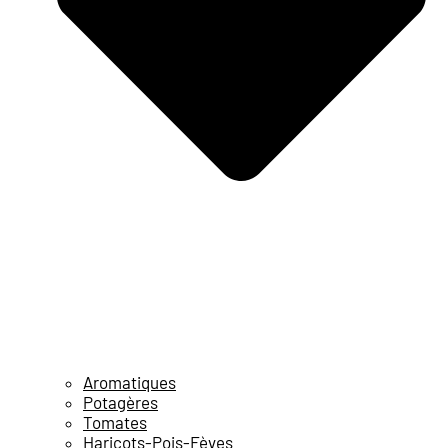
Aromatiques
Potagères
Tomates
Haricots-Pois-Fèves