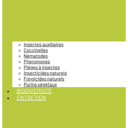
Insectes auxiliaires
Coccinelles
Nématodes
Phéromones
Pièges à insectes
Insecticides naturels
Fongicides naturels
Purins végétaux
BIODIVERSITE
ENTRETIEN