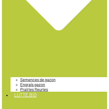
Semences de gazon
Engrais gazon
Prairies fleuries
LUTTE BIO