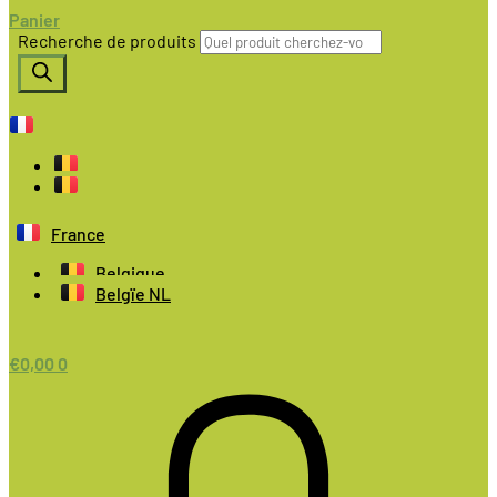
Panier
Recherche de produits
France
Belgique
Belgïe NL
€
0,00
0