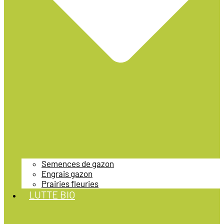
Semences de gazon
Engrais gazon
Prairies fleuries
LUTTE BIO