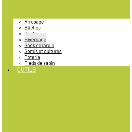
Arrosage
Bâches
Gants
Hivernage
Sacs de jardin
Semis et cultures
Poterie
Pieds de sapin
OUTILS