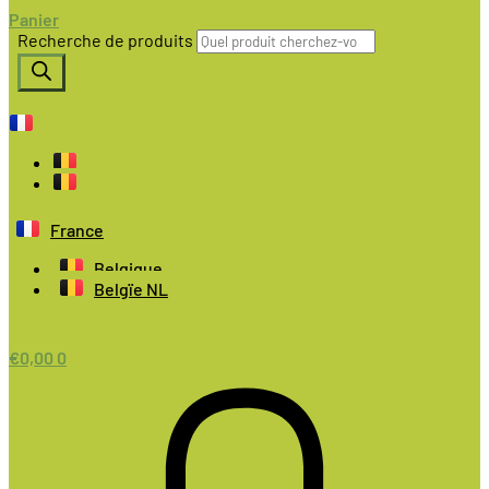
Panier
Recherche de produits
France
Belgique
Belgïe NL
€
0,00
0