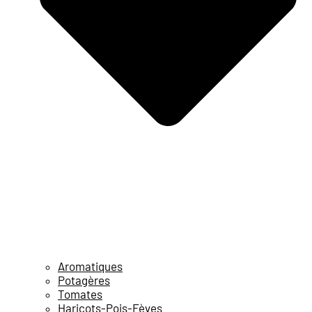
Aromatiques
Potagères
Tomates
Haricots-Pois-Fèves