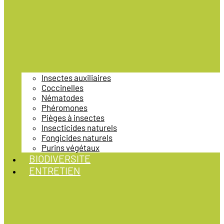
Insectes auxiliaires
Coccinelles
Nématodes
Phéromones
Pièges à insectes
Insecticides naturels
Fongicides naturels
Purins végétaux
BIODIVERSITE
ENTRETIEN