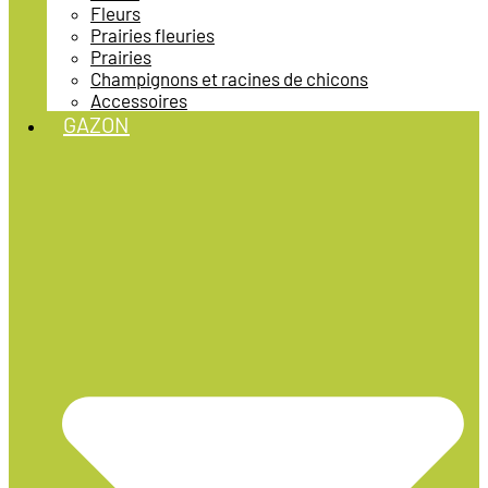
Fleurs
Prairies fleuries
Prairies
Champignons et racines de chicons
Accessoires
GAZON