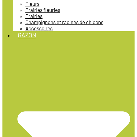
Fleurs
Prairies fleuries
Prairies
Champignons et racines de chicons
Accessoires
GAZON