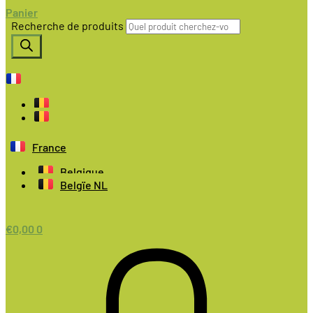
Panier
Recherche de produits
France
Belgique
Belgïe NL
€
0,00
0