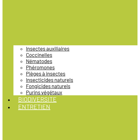
Insectes auxiliaires
Coccinelles
Nématodes
Phéromones
Pièges à insectes
Insecticides naturels
Fongicides naturels
Purins végétaux
BIODIVERSITE
ENTRETIEN