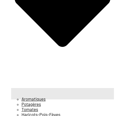
Aromatiques
Potagères
Tomates
Haricots-Pois-Fèves