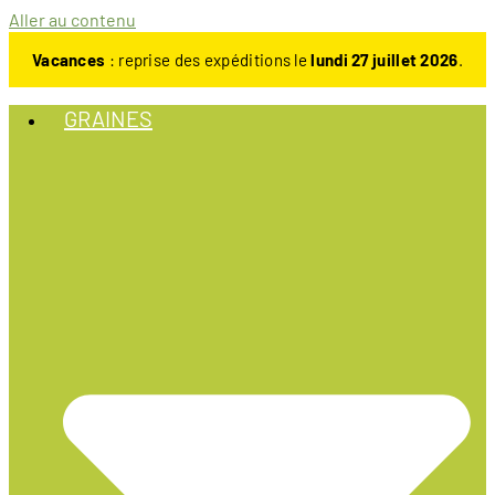
Aller au contenu
Vacances
: reprise des expéditions le
lundi 27 juillet 2026
.
GRAINES