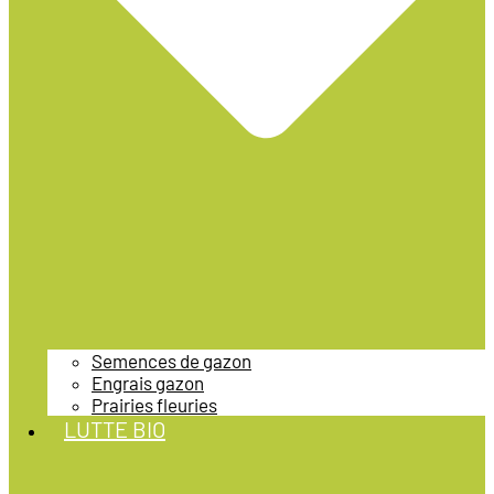
Semences de gazon
Engrais gazon
Prairies fleuries
LUTTE BIO