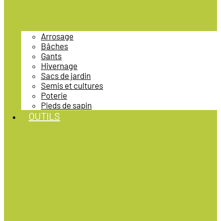
Arrosage
Bâches
Gants
Hivernage
Sacs de jardin
Semis et cultures
Poterie
Pieds de sapin
OUTILS