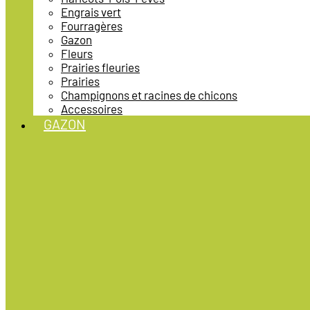
Engrais vert
Fourragères
Gazon
Fleurs
Prairies fleuries
Prairies
Champignons et racines de chicons
Accessoires
GAZON