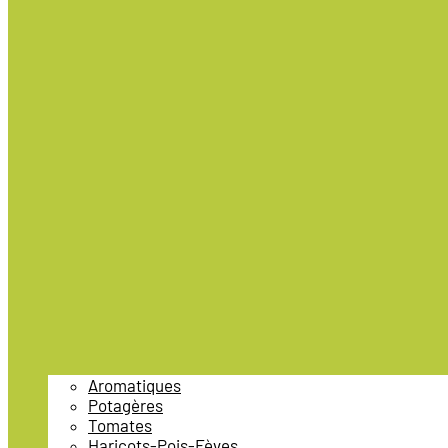
Aromatiques
Potagères
Tomates
Haricots-Pois-Fèves