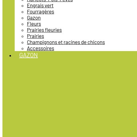
Engrais vert
Fourragères
Gazon
Fleurs
Prairies fleuries
Prairies
Champignons et racines de chicons
Accessoires
GAZON