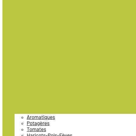
Aromatiques
Potagères
Tomates
Haricots-Pois-Fèves