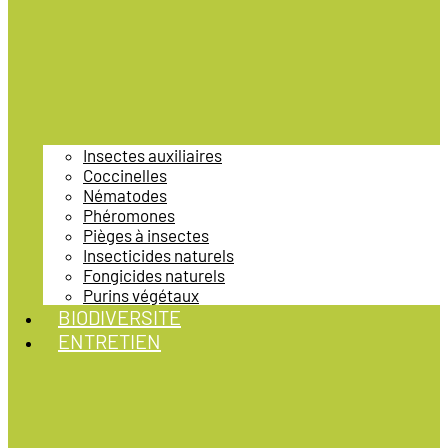
Insectes auxiliaires
Coccinelles
Nématodes
Phéromones
Pièges à insectes
Insecticides naturels
Fongicides naturels
Purins végétaux
BIODIVERSITE
ENTRETIEN