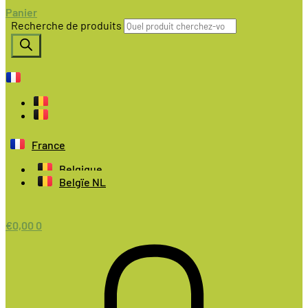
Panier
Recherche de produits
France
Belgique
Belgïe NL
€
0,00
0