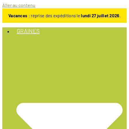
Aller au contenu
Vacances
: reprise des expéditions le
lundi 27 juillet 2026
.
GRAINES