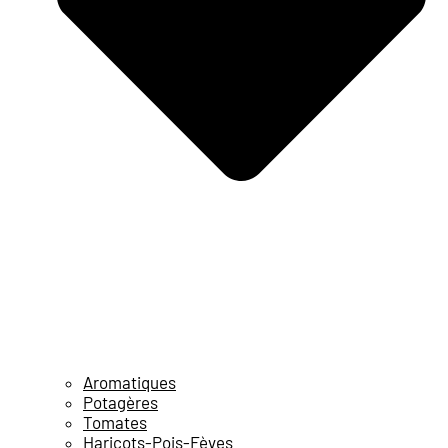
Aromatiques
Potagères
Tomates
Haricots-Pois-Fèves