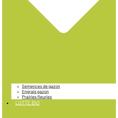
Semences de gazon
Engrais gazon
Prairies fleuries
LUTTE BIO