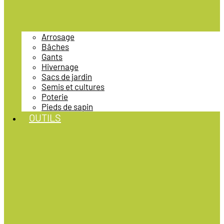
Arrosage
Bâches
Gants
Hivernage
Sacs de jardin
Semis et cultures
Poterie
Pieds de sapin
OUTILS