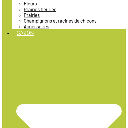
Fleurs
Prairies fleuries
Prairies
Champignons et racines de chicons
Accessoires
GAZON