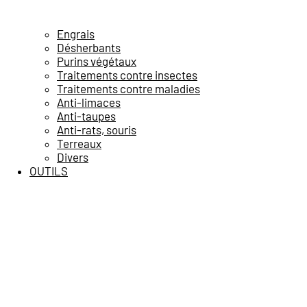
Engrais
Désherbants
Purins végétaux
Traitements contre insectes
Traitements contre maladies
Anti-limaces
Anti-taupes
Anti-rats, souris
Terreaux
Divers
OUTILS