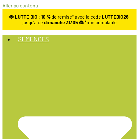
Aller au contenu
🐞 LUTTE BIO
:
10
%
de remise* avec le code
LUTTEBIO26
,
jusqu’à ce
dimanche 31/05 🐞
*non cumulable
SEMENCES