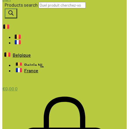
Products search
Belgique
Belgïe NL
France
€
0,00
0