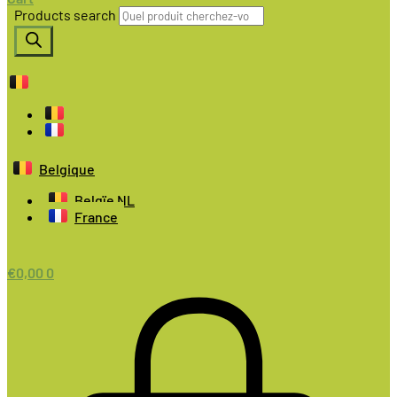
Products search
Belgique
Belgïe NL
France
€
0,00
0