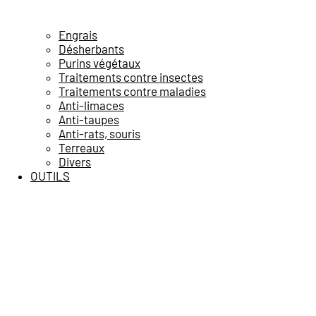
Engrais
Désherbants
Purins végétaux
Traitements contre insectes
Traitements contre maladies
Anti-limaces
Anti-taupes
Anti-rats, souris
Terreaux
Divers
OUTILS