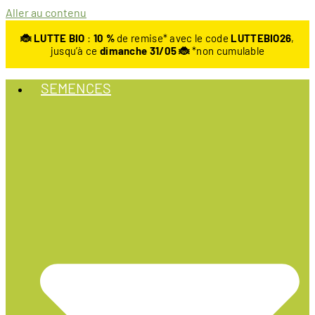
Aller au contenu
🐞 LUTTE BIO
:
10
%
de remise* avec le code
LUTTEBIO26
,
jusqu’à ce
dimanche 31/05 🐞
*non cumulable
SEMENCES