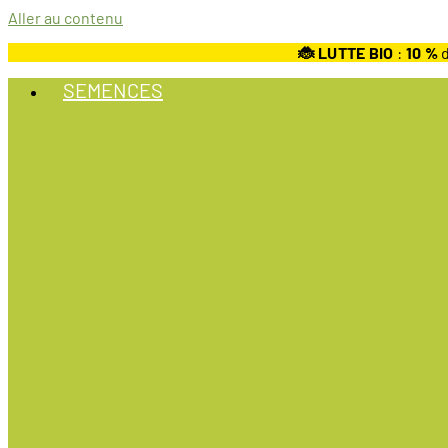
Aller au contenu
🐞 LUTTE BIO
:
10
%
d
SEMENCES