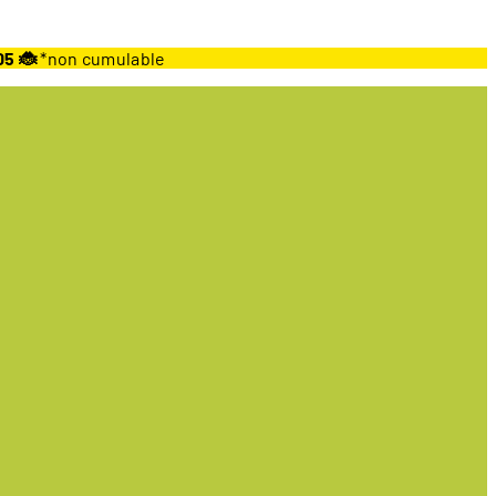
05 🐞
*non cumulable