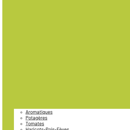
Aromatiques
Potagères
Tomates
Haricots-Pois-Fèves