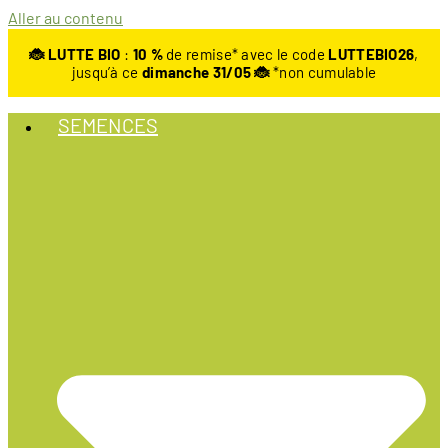
Aller au contenu
🐞 LUTTE BIO
:
10
%
de remise* avec le code
LUTTEBIO26
,
jusqu’à ce
dimanche 31/05 🐞
*non cumulable
SEMENCES