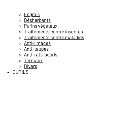
Engrais
Désherbants
Purins végétaux
Traitements contre insectes
Traitements contre maladies
Anti-limaces
Anti-taupes
Anti-rats, souris
Terreaux
Divers
OUTILS