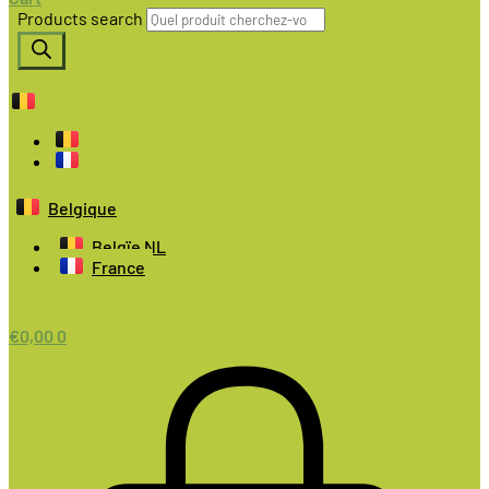
Products search
Belgique
Belgïe NL
France
€
0,00
0