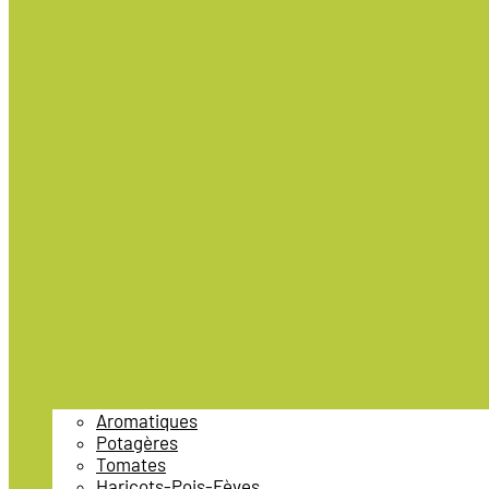
Aromatiques
Potagères
Tomates
Haricots-Pois-Fèves