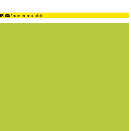
05 🐞
*non cumulable