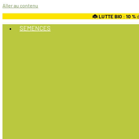
Aller au contenu
🐞 LUTTE BIO
:
10
%
d
SEMENCES