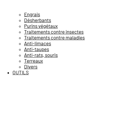
Engrais
Désherbants
Purins végétaux
Traitements contre insectes
Traitements contre maladies
Anti-limaces
Anti-taupes
Anti-rats, souris
Terreaux
Divers
OUTILS