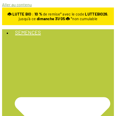
Aller au contenu
🐞 LUTTE BIO
:
10
%
de remise* avec le code
LUTTEBIO26
,
jusqu’à ce
dimanche 31/05 🐞
*non cumulable
SEMENCES