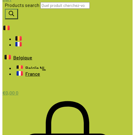
Products search
Belgique
Belgïe NL
France
€
0,00
0