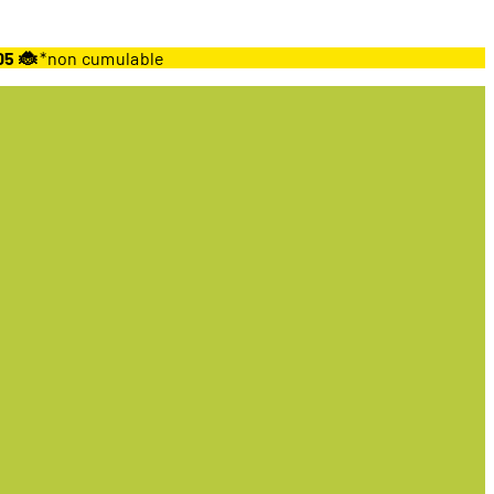
05 🐞
*non cumulable