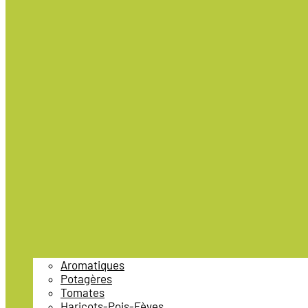
Aromatiques
Potagères
Tomates
Haricots-Pois-Fèves