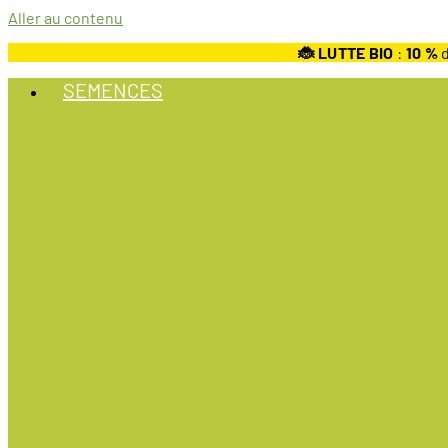
Aller au contenu
🐞 LUTTE BIO
:
10
%
d
SEMENCES