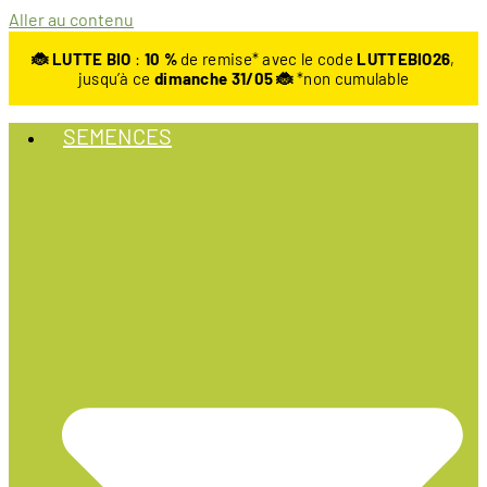
Aller au contenu
🐞 LUTTE BIO
:
10
%
de remise* avec le code
LUTTEBIO26
,
jusqu’à ce
dimanche 31/05 🐞
*non cumulable
SEMENCES