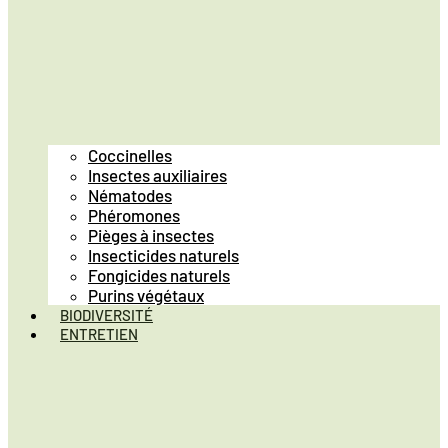
Coccinelles
Insectes auxiliaires
Nématodes
Phéromones
Pièges à insectes
Insecticides naturels
Fongicides naturels
Purins végétaux
BIODIVERSITÉ
ENTRETIEN