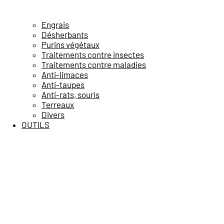
Engrais
Désherbants
Purins végétaux
Traitements contre insectes
Traitements contre maladies
Anti-limaces
Anti-taupes
Anti-rats, souris
Terreaux
Divers
OUTILS