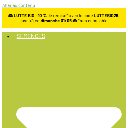
Aller au contenu
🐞 LUTTE BIO
:
10
%
de remise* avec le code
LUTTEBIO26
,
jusqu’à ce
dimanche 31/05 🐞
*non cumulable
SEMENCES