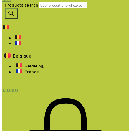
Products search
Belgique
Belgïe NL
France
€
0,00
0