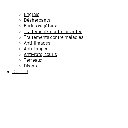
Engrais
Désherbants
Purins végétaux
Traitements contre insectes
Traitements contre maladies
Anti-limaces
Anti-taupes
Anti-rats, souris
Terreaux
Divers
OUTILS