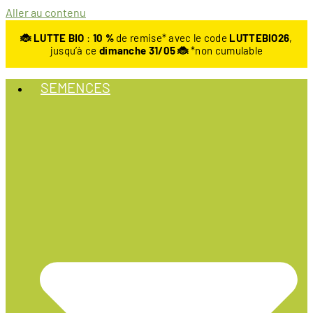
Aller au contenu
🐞 LUTTE BIO
:
10
%
de remise* avec le code
LUTTEBIO26
,
jusqu’à ce
dimanche 31/05 🐞
*non cumulable
SEMENCES