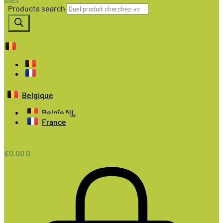
Products search
Belgique
Belgïe NL
France
€
0,00
0