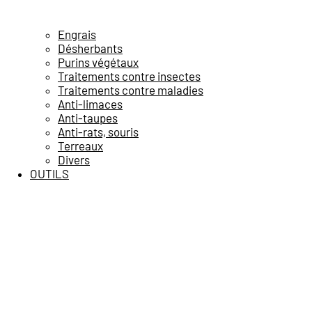
Engrais
Désherbants
Purins végétaux
Traitements contre insectes
Traitements contre maladies
Anti-limaces
Anti-taupes
Anti-rats, souris
Terreaux
Divers
OUTILS