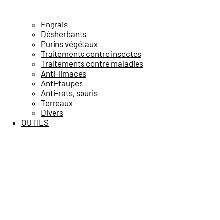
Engrais
Désherbants
Purins végétaux
Traitements contre insectes
Traitements contre maladies
Anti-limaces
Anti-taupes
Anti-rats, souris
Terreaux
Divers
OUTILS