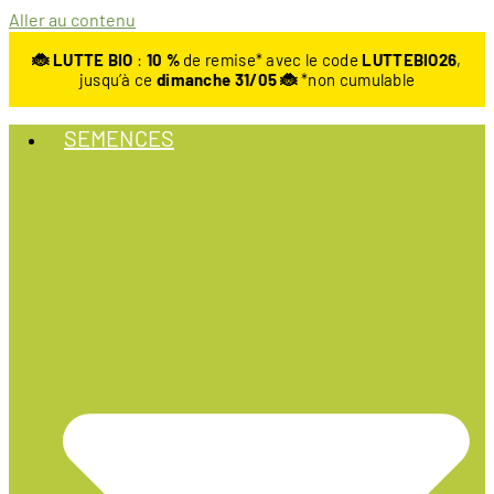
Aller au contenu
🐞 LUTTE BIO
:
10
%
de remise* avec le code
LUTTEBIO26
,
jusqu’à ce
dimanche 31/05 🐞
*non cumulable
SEMENCES