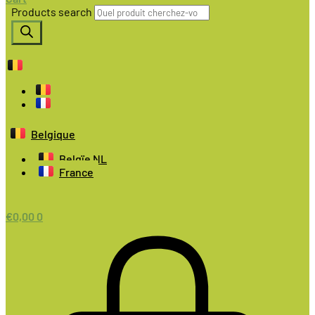
Products search
Belgique
Belgïe NL
France
€
0,00
0