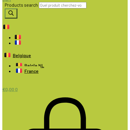
Products search
Belgique
Belgïe NL
France
€
0,00
0