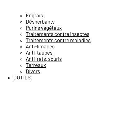
Engrais
Désherbants
Purins végétaux
Traitements contre insectes
Traitements contre maladies
Anti-limaces
Anti-taupes
Anti-rats, souris
Terreaux
Divers
OUTILS