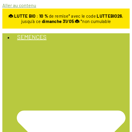
Aller au contenu
🐞 LUTTE BIO
:
10
%
de remise* avec le code
LUTTEBIO26
,
jusqu’à ce
dimanche 31/05 🐞
*non cumulable
SEMENCES