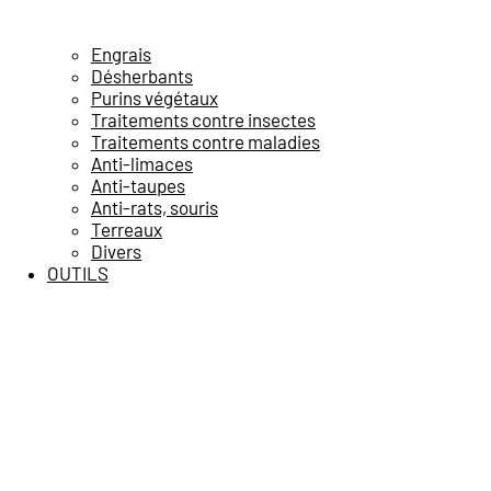
Engrais
Désherbants
Purins végétaux
Traitements contre insectes
Traitements contre maladies
Anti-limaces
Anti-taupes
Anti-rats, souris
Terreaux
Divers
OUTILS