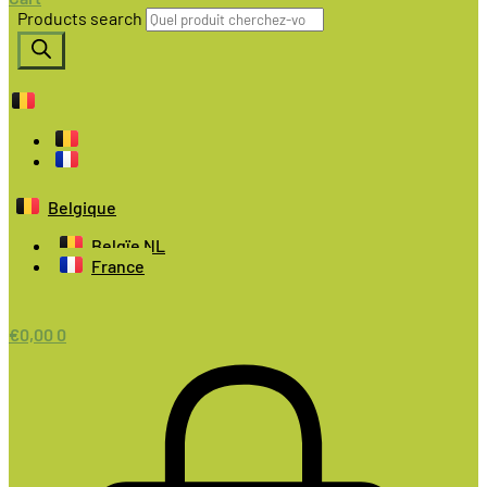
Products search
Belgique
Belgïe NL
France
€
0,00
0