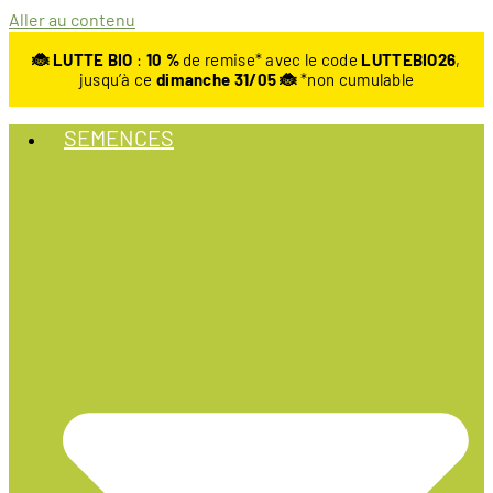
Aller au contenu
🐞 LUTTE BIO
:
10
%
de remise* avec le code
LUTTEBIO26
,
jusqu’à ce
dimanche 31/05 🐞
*non cumulable
SEMENCES