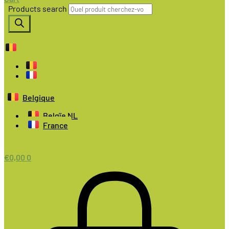
Products search
Belgique
Belgïe NL
France
€
0,00
0