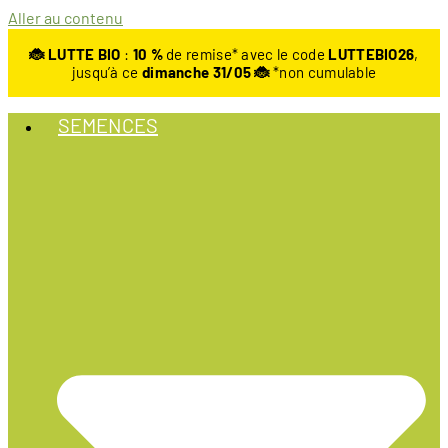
Aller au contenu
🐞 LUTTE BIO
:
10
%
de remise* avec le code
LUTTEBIO26
,
jusqu’à ce
dimanche 31/05 🐞
*non cumulable
SEMENCES