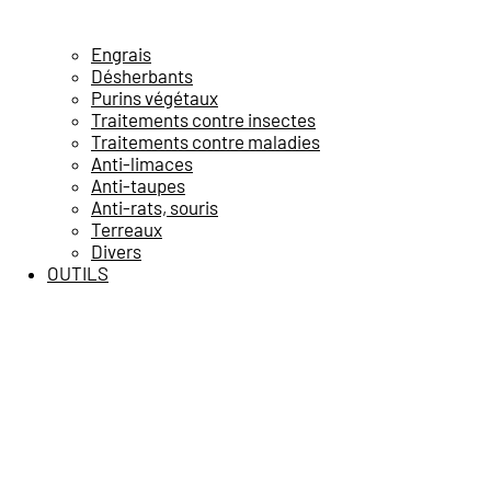
Engrais
Désherbants
Purins végétaux
Traitements contre insectes
Traitements contre maladies
Anti-limaces
Anti-taupes
Anti-rats, souris
Terreaux
Divers
OUTILS