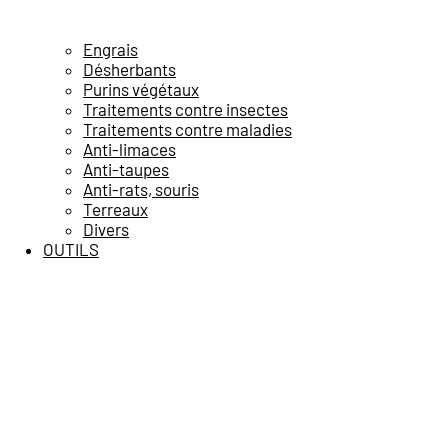
Engrais
Désherbants
Purins végétaux
Traitements contre insectes
Traitements contre maladies
Anti-limaces
Anti-taupes
Anti-rats, souris
Terreaux
Divers
OUTILS