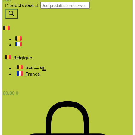
Products search
Belgique
Belgïe NL
France
€
0,00
0