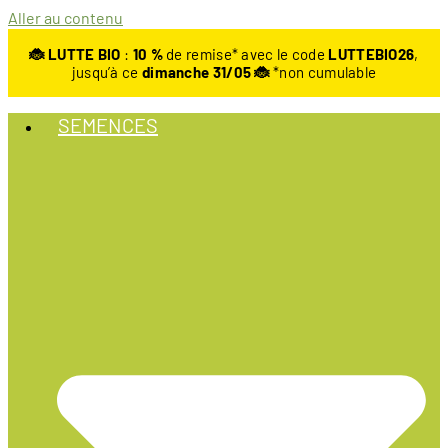
Aller au contenu
🐞 LUTTE BIO
:
10
%
de remise* avec le code
LUTTEBIO26
,
jusqu’à ce
dimanche 31/05 🐞
*non cumulable
SEMENCES