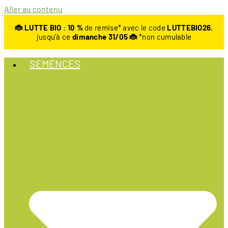
Aller au contenu
🐞 LUTTE BIO
:
10
%
de remise* avec le code
LUTTEBIO26
,
jusqu’à ce
dimanche 31/05 🐞
*non cumulable
SEMENCES