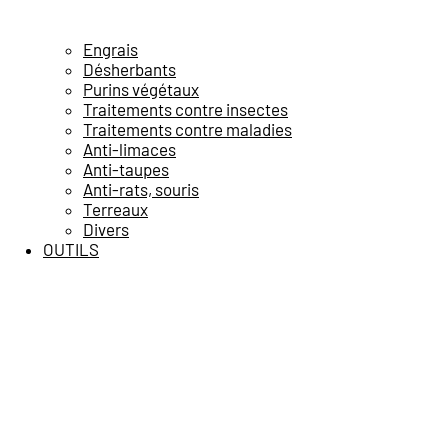
Engrais
Désherbants
Purins végétaux
Traitements contre insectes
Traitements contre maladies
Anti-limaces
Anti-taupes
Anti-rats, souris
Terreaux
Divers
OUTILS