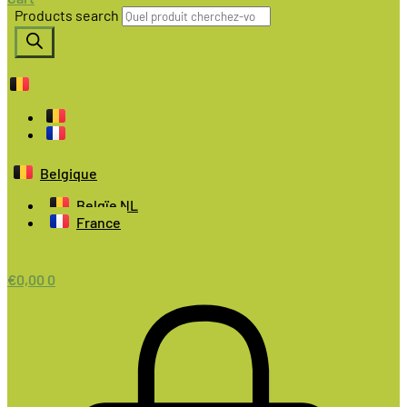
Products search
Belgique
Belgïe NL
France
€
0,00
0