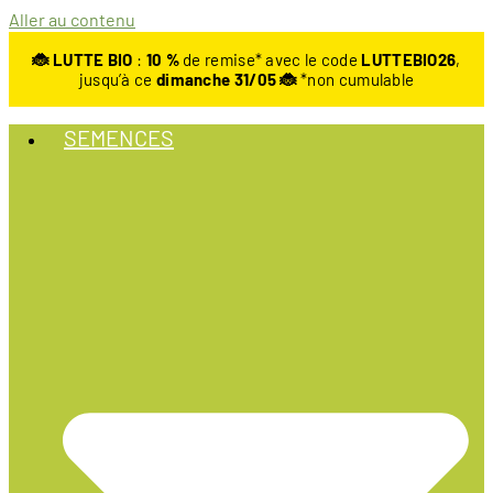
Aller au contenu
🐞 LUTTE BIO
:
10
%
de remise* avec le code
LUTTEBIO26
,
jusqu’à ce
dimanche 31/05 🐞
*non cumulable
SEMENCES