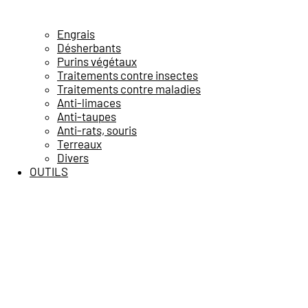
Engrais
Désherbants
Purins végétaux
Traitements contre insectes
Traitements contre maladies
Anti-limaces
Anti-taupes
Anti-rats, souris
Terreaux
Divers
OUTILS