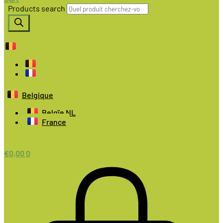
Products search
Belgique
Belgïe NL
France
€
0,00
0