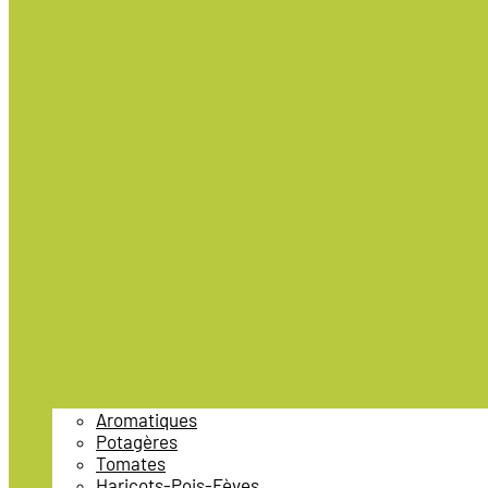
Aromatiques
Potagères
Tomates
Haricots-Pois-Fèves