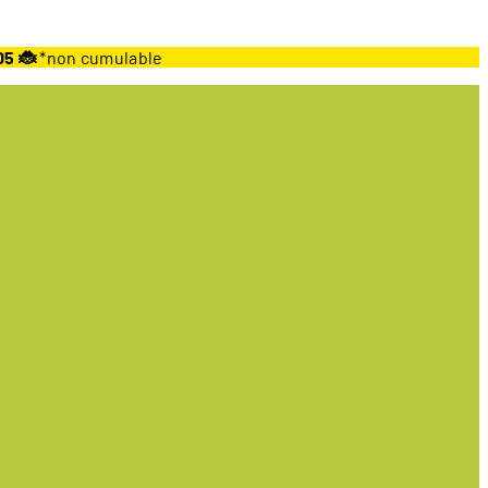
05 🐞
*non cumulable