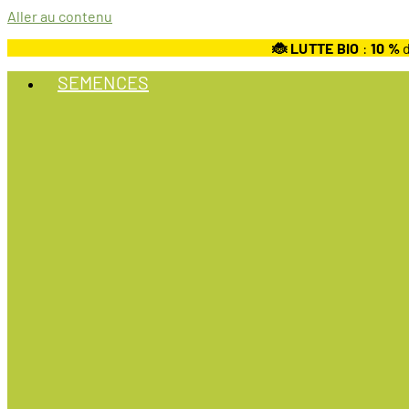
Aller au contenu
🐞 LUTTE BIO
:
10
%
d
SEMENCES