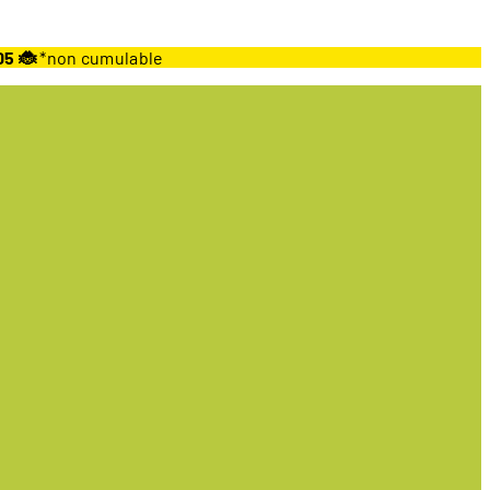
05 🐞
*non cumulable