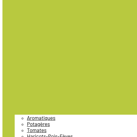
Aromatiques
Potagères
Tomates
Haricots-Pois-Fèves