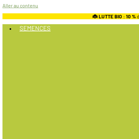
Aller au contenu
🐞 LUTTE BIO
:
10
%
d
SEMENCES