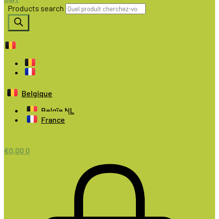
Products search
Belgique
Belgïe NL
France
€
0,00
0