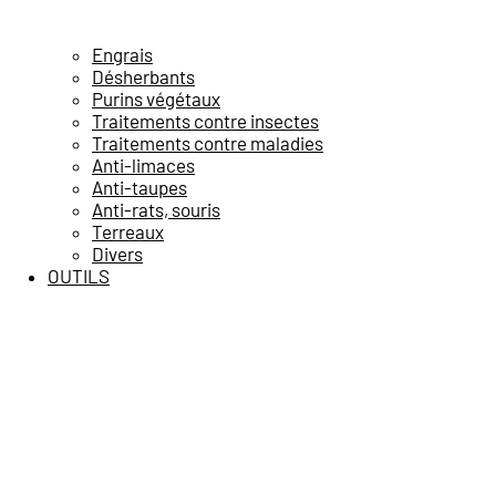
Engrais
Désherbants
Purins végétaux
Traitements contre insectes
Traitements contre maladies
Anti-limaces
Anti-taupes
Anti-rats, souris
Terreaux
Divers
OUTILS