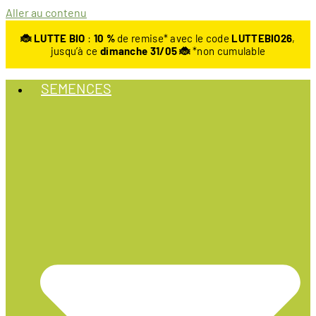
Aller au contenu
🐞 LUTTE BIO
:
10
%
de remise* avec le code
LUTTEBIO26
,
jusqu’à ce
dimanche 31/05 🐞
*non cumulable
SEMENCES