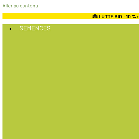
Aller au contenu
🐞 LUTTE BIO
:
10
%
d
SEMENCES