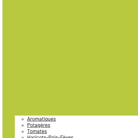
Aromatiques
Potagères
Tomates
Haricots-Pois-Fèves