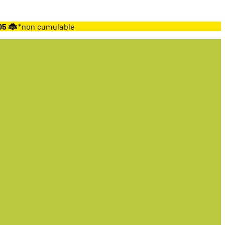
05 🐞
*non cumulable