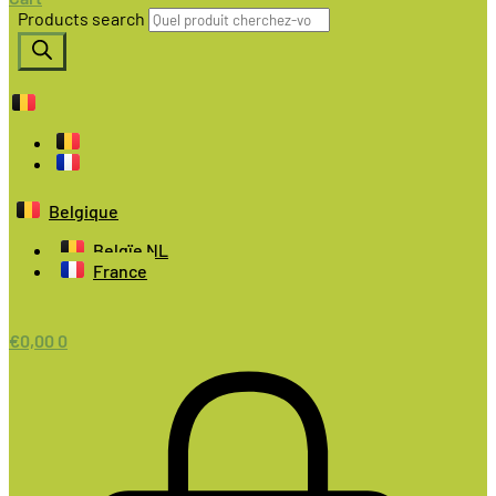
Products search
Belgique
Belgïe NL
France
€
0,00
0