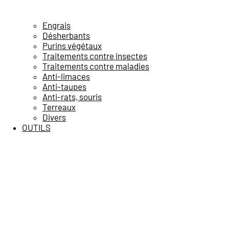
Engrais
Désherbants
Purins végétaux
Traitements contre insectes
Traitements contre maladies
Anti-limaces
Anti-taupes
Anti-rats, souris
Terreaux
Divers
OUTILS