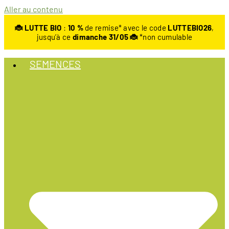
Aller au contenu
🐞 LUTTE BIO
:
10
%
de remise* avec le code
LUTTEBIO26
,
jusqu’à ce
dimanche 31/05 🐞
*non cumulable
SEMENCES