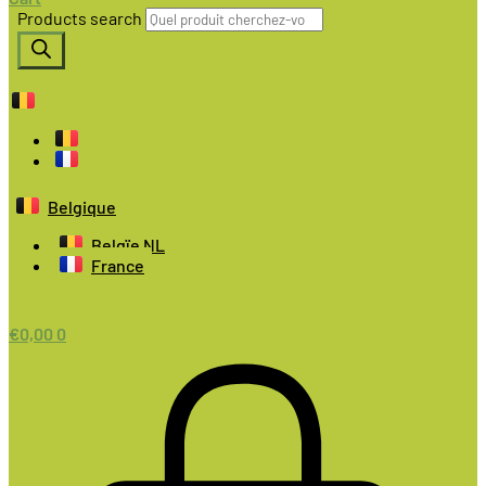
Products search
Belgique
Belgïe NL
France
€
0,00
0