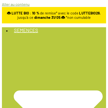
Aller au contenu
🐞 LUTTE BIO
:
10
%
de remise* avec le code
LUTTEBIO26
,
jusqu’à ce
dimanche 31/05 🐞
*non cumulable
SEMENCES