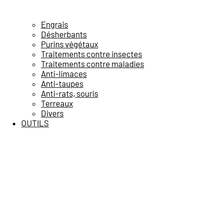
Engrais
Désherbants
Purins végétaux
Traitements contre insectes
Traitements contre maladies
Anti-limaces
Anti-taupes
Anti-rats, souris
Terreaux
Divers
OUTILS