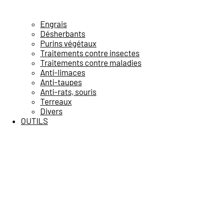
Engrais
Désherbants
Purins végétaux
Traitements contre insectes
Traitements contre maladies
Anti-limaces
Anti-taupes
Anti-rats, souris
Terreaux
Divers
OUTILS