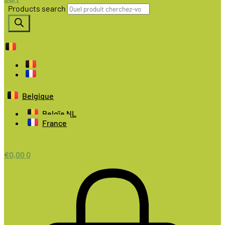
Products search
Belgique
Belgïe NL
France
€
0,00
0