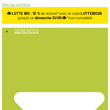
Aller au contenu
🐞 LUTTE BIO
:
10
%
de remise* avec le code
LUTTEBIO26
,
jusqu’à ce
dimanche 31/05 🐞
*non cumulable
SEMENCES