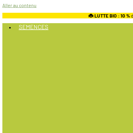
Aller au contenu
🐞 LUTTE BIO
:
10
%
d
SEMENCES