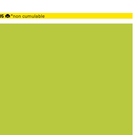
05 🐞
*non cumulable