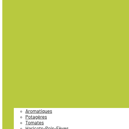
Aromatiques
Potagères
Tomates
Haricots-Pois-Fèves