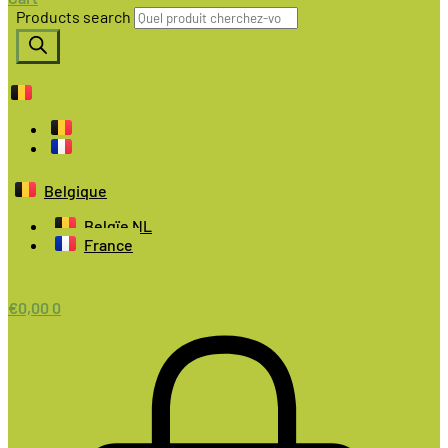
Products search
Belgique
Belgïe NL
France
€
0,00
0