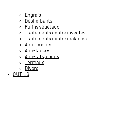
Engrais
Désherbants
Purins végétaux
Traitements contre insectes
Traitements contre maladies
Anti-limaces
Anti-taupes
Anti-rats, souris
Terreaux
Divers
OUTILS