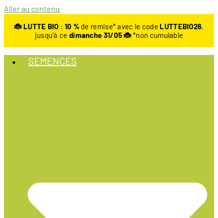
Aller au contenu
🐞 LUTTE BIO
:
10
%
de remise* avec le code
LUTTEBIO26
,
jusqu’à ce
dimanche 31/05 🐞
*non cumulable
SEMENCES