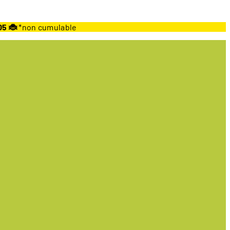
05 🐞
*non cumulable