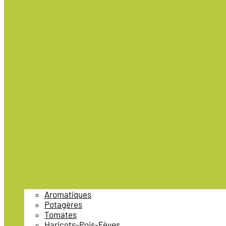
Aromatiques
Potagères
Tomates
Haricots-Pois-Fèves