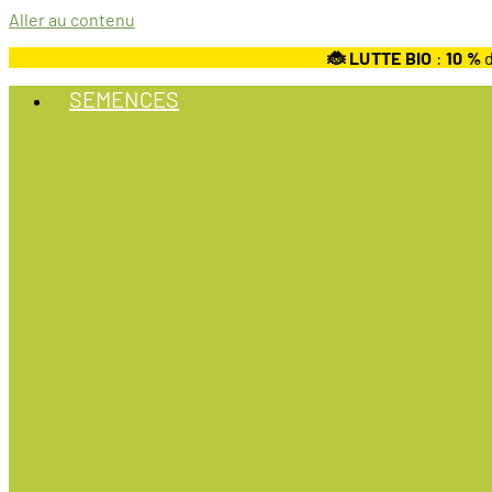
Aller au contenu
🐞 LUTTE BIO
:
10
%
d
SEMENCES