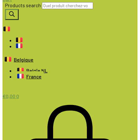
Products search
Belgique
Belgïe NL
France
€
0,00
0