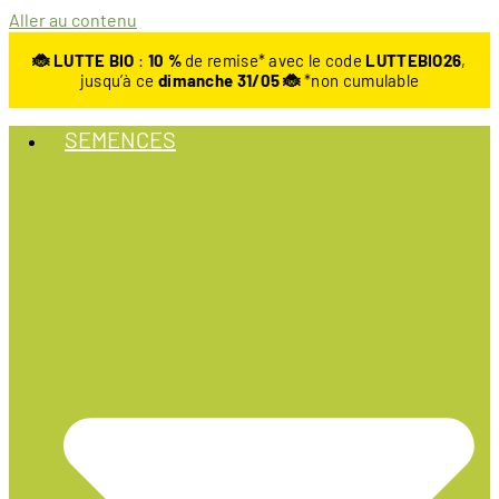
Aller au contenu
🐞 LUTTE BIO
:
10
%
de remise* avec le code
LUTTEBIO26
,
jusqu’à ce
dimanche 31/05 🐞
*non cumulable
SEMENCES