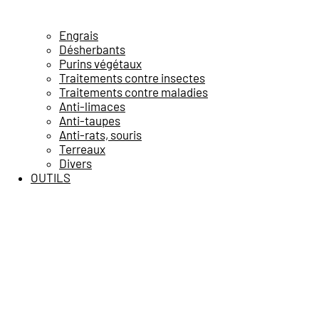
Engrais
Désherbants
Purins végétaux
Traitements contre insectes
Traitements contre maladies
Anti-limaces
Anti-taupes
Anti-rats, souris
Terreaux
Divers
OUTILS