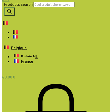
Products search
Belgique
Belgïe NL
France
€
0,00
0