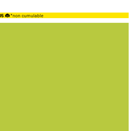
05 🐞
*non cumulable