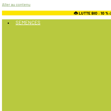
Aller au contenu
🐞 LUTTE BIO
:
10
%
d
SEMENCES