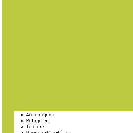
Aromatiques
Potagères
Tomates
Haricots-Pois-Fèves