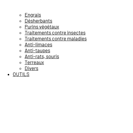
Engrais
Désherbants
Purins végétaux
Traitements contre insectes
Traitements contre maladies
Anti-limaces
Anti-taupes
Anti-rats, souris
Terreaux
Divers
OUTILS