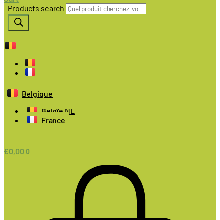
Products search
Belgique
Belgïe NL
France
€
0,00
0