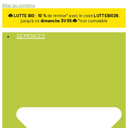
Aller au contenu
🐞 LUTTE BIO
:
10
%
de remise* avec le code
LUTTEBIO26
,
jusqu’à ce
dimanche 31/05 🐞
*non cumulable
SEMENCES