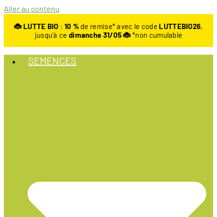
Aller au contenu
🐞 LUTTE BIO
:
10
%
de remise* avec le code
LUTTEBIO26
,
jusqu’à ce
dimanche 31/05 🐞
*non cumulable
SEMENCES