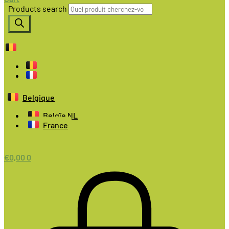
Products search
Belgique
Belgïe NL
France
€
0,00
0