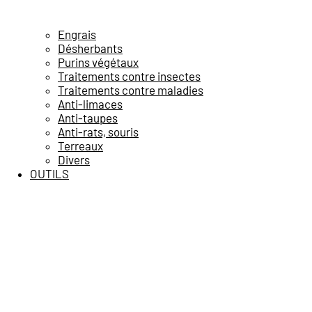
Engrais
Désherbants
Purins végétaux
Traitements contre insectes
Traitements contre maladies
Anti-limaces
Anti-taupes
Anti-rats, souris
Terreaux
Divers
OUTILS