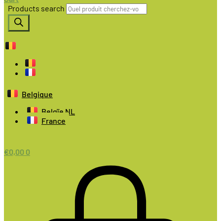
Products search
Belgique
Belgïe NL
France
€
0,00
0