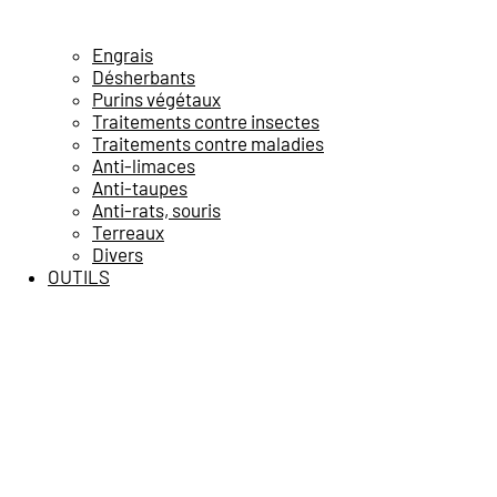
Engrais
Désherbants
Purins végétaux
Traitements contre insectes
Traitements contre maladies
Anti-limaces
Anti-taupes
Anti-rats, souris
Terreaux
Divers
OUTILS