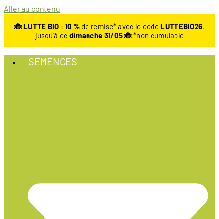
Aller au contenu
🐞 LUTTE BIO
:
10
%
de remise* avec le code
LUTTEBIO26
,
jusqu’à ce
dimanche 31/05 🐞
*non cumulable
SEMENCES