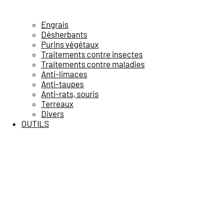
Engrais
Désherbants
Purins végétaux
Traitements contre insectes
Traitements contre maladies
Anti-limaces
Anti-taupes
Anti-rats, souris
Terreaux
Divers
OUTILS