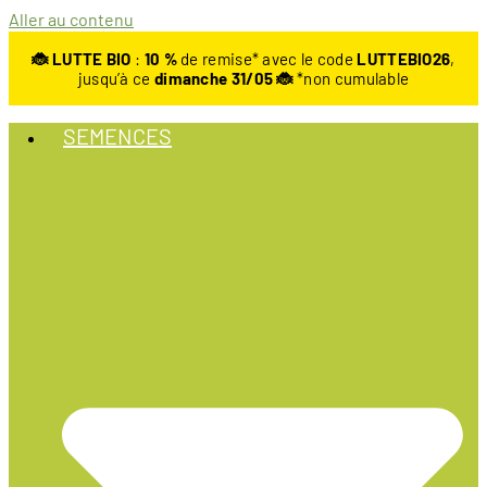
Aller au contenu
🐞 LUTTE BIO
:
10
%
de remise* avec le code
LUTTEBIO26
,
jusqu’à ce
dimanche 31/05 🐞
*non cumulable
SEMENCES