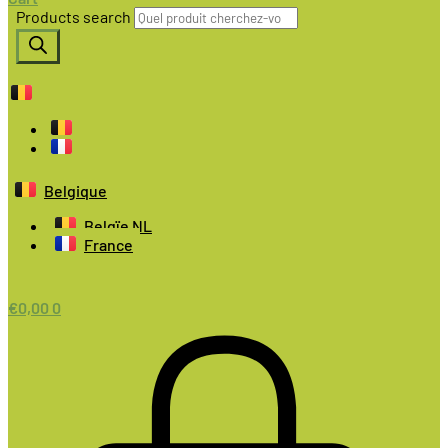
Products search
Belgique
Belgïe NL
France
€
0,00
0