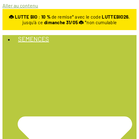
Aller au contenu
🐞 LUTTE BIO
:
10
%
de remise* avec le code
LUTTEBIO26
,
jusqu’à ce
dimanche 31/05 🐞
*non cumulable
SEMENCES