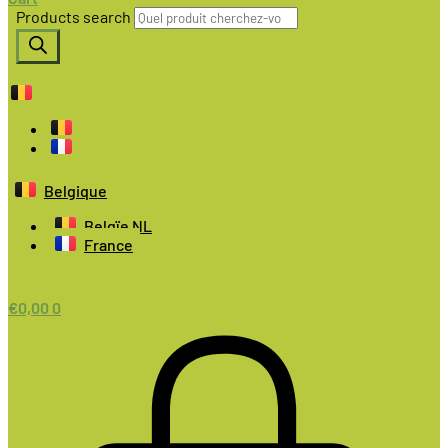
Products search
Belgique
Belgïe NL
France
€
0,00
0