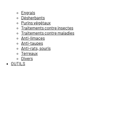
Engrais
Désherbants
Purins végétaux
Traitements contre insectes
Traitements contre maladies
Anti-limaces
Anti-taupes
Anti-rats, souris
Terreaux
Divers
OUTILS