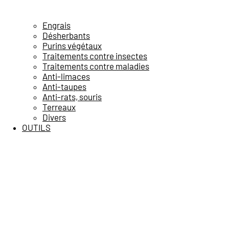
Engrais
Désherbants
Purins végétaux
Traitements contre insectes
Traitements contre maladies
Anti-limaces
Anti-taupes
Anti-rats, souris
Terreaux
Divers
OUTILS