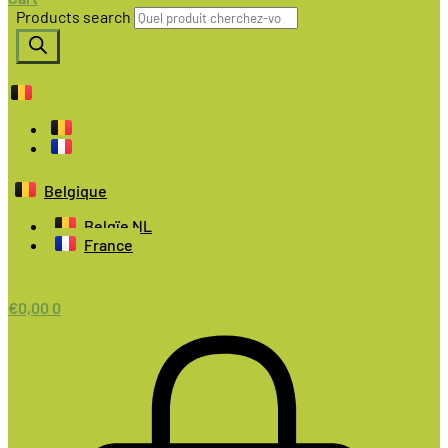
Products search
Belgique
Belgïe NL
France
€
0,00
0