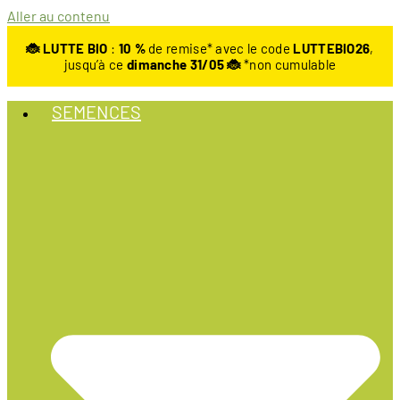
Aller au contenu
🐞 LUTTE BIO
:
10
%
de remise* avec le code
LUTTEBIO26
,
jusqu’à ce
dimanche 31/05 🐞
*non cumulable
SEMENCES